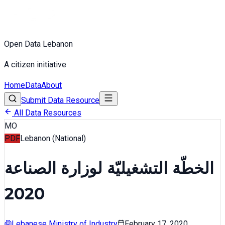
Open Data Lebanon
A citizen initiative
Home
Data
About
Submit Data Resource
All Data Resources
MO
PDF
Lebanon (National)
الخطّة التشغيليّة لوزارة الصناعة
2020
Lebanese Ministry of Industry
February 17, 2020