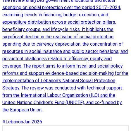
The review analyzes government allocations and actual
spending on social protection over the period 2017–2024,
examining trends in financing, budget execution, and
expenditure distribution across social protection pillars,
beneficiary groups, and lifecycle risks. It highlights the
significant decline in the real value of social protection
spending due to currency depreciation, the concentration of
resources in social insurance and public sector pensions, and
persistent challenges related to efficiency, equity, and
coverage. The report aims to inform fiscal and social policy
reforms and support evidence-based decision-making for the
implementation of Lebanon’s National Social Protection
Strategy. The review was conducted with technical support
from the International Labour Organization (ILO) and the
United Nations Children’s Fund (UNICEF), and co-funded by
the European Union.
Lebanon
Jan 2026