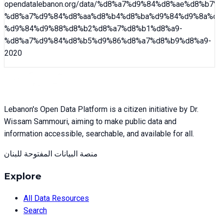
opendatalebanon.org/data/
%d8%a7%d9%84%d8%ae%d8%b7%
%d8%a7%d9%84%d8%aa%d8%b4%d8%ba%d9%84%d9%8a%d
%d9%84%d9%88%d8%b2%d8%a7%d8%b1%d8%a9-
%d8%a7%d9%84%d8%b5%d9%86%d8%a7%d8%b9%d8%a9-
2020
Lebanon's Open Data Platform is a citizen initiative by Dr.
Wissam Sammouri, aiming to make public data and
information accessible, searchable, and available for all.
منصة البيانات المفتوحة للبنان
Explore
All Data Resources
Search