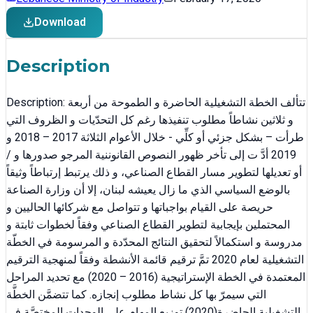
Download
Description
Description: تتألف الخطة التشغيلية الحاضرة و الطموحة من أربعة
و ثلاثين نشاطاً مطلوب تنفيذها رغم كل التحدّيات و الظروف التي
طرأت – بشكل جزئي أو كلِّي - خلال الأعوام الثلاثة 2017 – 2018 و
2019 أدَّ ت إلى تأخر ظهور النصوص القانوننية المرجو صدورها و /
أو تعديلها لتطوير مسار القطاع الصناعي، و ذلك يرتبط إرتباطاً وثيقاً
بالوضع السياسي الذي ما زال يعيشه لبنان، إلا أن وزارة الصناعة
حريصة على القيام بواجباتها و تتواصل مع شركائها الحاليين و
المحتملين بإيجابية لتطوير القطاع الصناعي وفقاً لخطوات ثابتة و
مدروسة و استكمالاً لتحقيق النتائج المحدّدة و المرسومة في الخطّة
التشغيلية لعام 2020 تمَّ ترقيم قائمة الأنشطة وفقاً لمنهجية الترقيم
المعتمدة في الخطة الإستراتيجية (2016 – 2020) مع تحديد المراحل
التي سيمرّ بها كل نشاط مطلوب إنجازه. كما تتضمَّن الخطَّة
التشغيلية الحاضرة(2020) توزيع المهام على الوحدات المختصَّة في