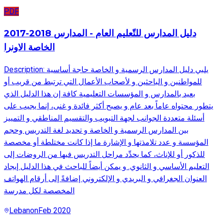
PDF
2017-2018 دليل المدارس للتّعليم العام - المدارس
الخاصة الاونرا
Description: يلبي دليل المدارس الرسمية و الخاصة حاجة أساسية
للمواطنين و الباحثين و لأصحاب الأعمال التي ترتبط من قريب أو
بعيد بالمدارس و المؤسسات التعليمية كافة إن هذا الدليل الذي
يتطور محتواه عاماً بعد عام و يصبح أكثر فائدة و غنى، إنما يجيب على
أسئلة متعددة الجوانب لجهة التبويب والتقسيم المناطقي و التمييز
بين المدارس الرسمية و الخاصة و تحديد لغة التدريس وحجم
المؤسسة و عدد تلامذتها و الإشارة ما إذا كانت مختلطة أو مخصصة
للذكور أو للإناث، كما يحدِّد مراحل التدريس فيها من الروضات إلى
التعليم الأساسي و الثانوي. و يمكن أيضاً للباحث في هذا الدليل إيجاد
العنوان الجغرافي و البريدي و الإلكتروني إضافةً إلى أرقام الهواتف
المخصصة لكل مدرسة
Lebanon
Feb 2020