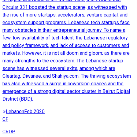
Circular 331 boosted the startup scene, as witnessed with
the rise of more startups, accelerators, venture capital, and
ecosystem support programs. Lebanese tech startups face
many obstacles in their entrepreneurial journey. To name a
few: low availability of tech talent, the Lebanese regulatory
and policy framework, and lack of access to customers and
markets. However, it is not all doom and gloom; as there are
many strengths to the ecosystem. The Lebanese startup
scene has witnessed several exits, among which are
Cleartag, Diwanee, and Shahiya.com. The thriving ecosystem
has also witnessed a surge in coworking spaces and the
emergence of a strong digital sector cluster in Beirut Digital
District (BDD).
Lebanon
Feb 2020
CF
CRDP