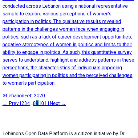
conducted across Lebanon using a national representative
sample to explore various perceptions of women’s
participation in politics. The qualitative results revealed
patterns in the challenges women face when engaging in
politics, such as a lack of career development opportunities,
negative stereotypes of women in politics and limits to their
ability to engage in politics. As such, this quantitative survey
serves to understand, highlight and address patterns in these
perceptions, the characteristics of individuals opposing
women participating in politics and the perceived challenges
to women’s participation.
Lebanon
Feb 2020
← Prev
1
2
3
4
…
8
9
10
11
Next →
Lebanon's Open Data Platform is a citizen initiative by Dr.