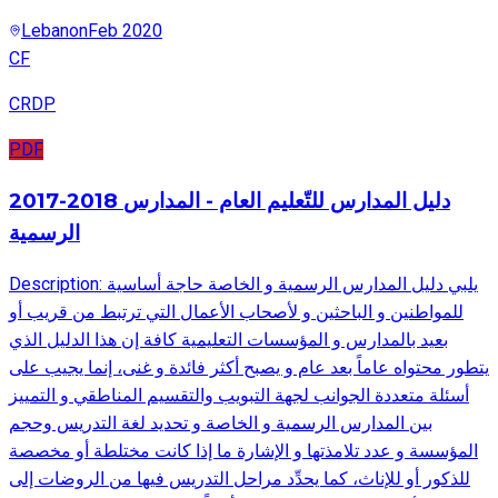
Lebanon
Feb 2020
CF
CRDP
PDF
2017-2018 دليل المدارس للتّعليم العام - المدارس
الرسمية
Description: يلبي دليل المدارس الرسمية و الخاصة حاجة أساسية
للمواطنين و الباحثين و لأصحاب الأعمال التي ترتبط من قريب أو
بعيد بالمدارس و المؤسسات التعليمية كافة إن هذا الدليل الذي
يتطور محتواه عاماً بعد عام و يصبح أكثر فائدة و غنى، إنما يجيب على
أسئلة متعددة الجوانب لجهة التبويب والتقسيم المناطقي و التمييز
بين المدارس الرسمية و الخاصة و تحديد لغة التدريس وحجم
المؤسسة و عدد تلامذتها و الإشارة ما إذا كانت مختلطة أو مخصصة
للذكور أو للإناث، كما يحدِّد مراحل التدريس فيها من الروضات إلى