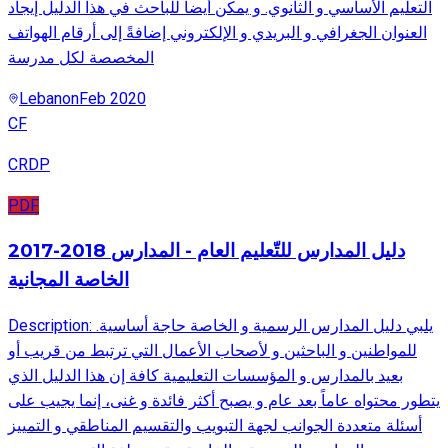
التعليم الأساسي و الثانوي. و يمكن أيضاً للباحث في هذا الدليل إيجاد
العنوان الجغرافي و البريدي و الإلكتروني إضافةً إلى أرقام الهواتف
المخصصة لكل مدرسة
Lebanon
Feb 2020
CF
CRDP
PDF
2017-2018 دليل المدارس للتّعليم العام - المدارس
الخاصة المجانية
Description: .يلبي دليل المدارس الرسمية و الخاصة حاجة أساسية
للمواطنين و الباحثين و لأصحاب الأعمال التي ترتبط من قريب أو
بعيد بالمدارس و المؤسسات التعليمية كافة إن هذا الدليل الذي
يتطور محتواه عاماً بعد عام و يصبح أكثر فائدة و غنى، إنما يجيب على
أسئلة متعددة الجوانب لجهة التبويب والتقسيم المناطقي و التمييز