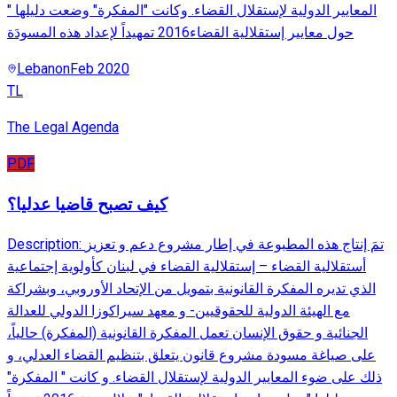
المعايير الدولية لإستقلال القضاء. وكانت "المفكرة" وضعت دليلها "
حول معايير إستقلالية القضاء2016 تمهيداً لإعداد هذه المسودَة
Lebanon
Feb 2020
TL
The Legal Agenda
PDF
كيف تصبح قاضيا عدليا؟
Description: تمَ إنتاج هذه المطبوعة في إطار مشروع دعم و تعزيز
أستقلالية القضاء – إستقلالية القضاء في لبنان كأولوية إجتماعية
الذي تديره المفكرة القانونية بتمويل من الإتحاد الأوروبي، وبشراكة
مع الهيئة الدولية للحقوقيين- و معهد سيراكوزا الدولي للعدالة
الجنائية و حقوق الإنسان تعمل المفكرة القانونية (المفكرة) حالياً،
على صياغة مسودة مشروع قانون يتعلق بتنظيم القضاء العدلي، و
ذلك على ضوء المعايير الدولية لإستقلال القضاء. و كانت " المفكرة"