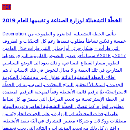
PDF
الخطّة التشغيليّة لوزارة الصناعة و تقييمها للعام 2019
Description: تتألف الخطة التشغيلية الحاضرة و الطموحة من
خمسة و ثلاثين نشاطاً مطلوب تنفيذها رغم كل التحدّيات و الظروف
التي طرأت – بشكل جزئي أو اجمالي اللتي طرات خلال العامين
2017 و 2018 لا سيما تأخر صدور النصوص القانوننية المرجو تعديلها
لتطوير مسار القطاع الصناعي، و ذلك يعود الى الوضع السياسي
المتارجح في تلك الحقبة و لا مجال للخوض في تلك الاسباب اذ يتم
اطلاق الخطة التشغلية الثالثة بتفاؤل كبير مع تشكيل الحكومة
الجديدة و استكمالاً لتحقيق النتائج المحدّدة و المرسومة في الخطّة
الاستراتيجيّة تمَّ ترقيم قائمة الأنشطة وفقاً لمنهجية الترقيم المعتمدة
في الخطة الإستراتيجية مع تحديد المراحل التي سيمرّ بها كل نشاط
مطلوب إنجازه. كما تتضمَّن الخطَّة التشغيلية الحاضرة توزيع المهام
على الوحدات المختصَّة في الوزارة و على الجهات الخارجيّة من
منظمّات ووكالات و شركاء معنيين للتشارك في آليّة تنفيذ الأنشطة،
و إقترن كل ذلك مع تحديد المؤشرات و النتائج التي يجب تحقيقها