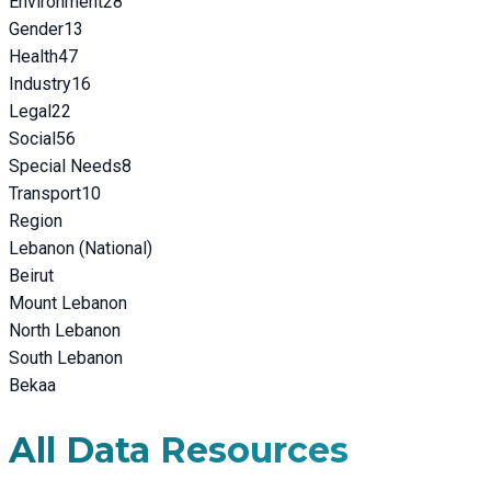
Environment
28
Gender
13
Health
47
Industry
16
Legal
22
Social
56
Special Needs
8
Transport
10
Region
Lebanon (National)
Beirut
Mount Lebanon
North Lebanon
South Lebanon
Bekaa
All Data Resources