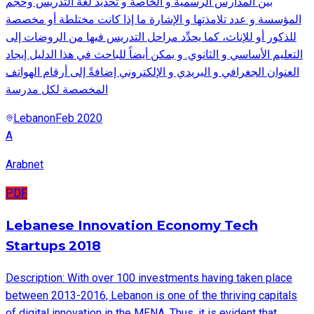
بين المدارس الرسمية و الخاصة و تحديد لغة التدريس وحجم
المؤسسة و عدد تلامذتها و الإشارة ما إذا كانت مختلطة أو مخصصة
للذكور أو للإناث، كما يحدِّد مراحل التدريس فيها من الروضات إلى
التعليم الأساسي و الثانوي. و يمكن أيضاً للباحث في هذا الدليل إيجاد
العنوان الجغرافي و البريدي و الإلكتروني إضافةً إلى أرقام الهواتف
المخصصة لكل مدرسة
Lebanon
Feb 2020
A
Arabnet
PDF
Lebanese Innovation Economy Tech
Startups 2018
Description: With over 100 investments having taken place
between 2013-2016, Lebanon is one of the thriving capitals
of digital innovation in the MENA. Thus, it is evident that