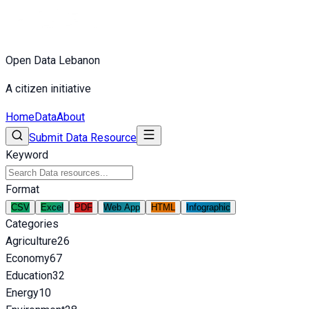
Open Data Lebanon
A citizen initiative
Home
Data
About
Submit Data Resource
Keyword
Format
CSV
Excel
PDF
Web App
HTML
Infographic
Categories
Agriculture
26
Economy
67
Education
32
Energy
10