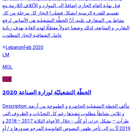
قبل نهاية العام الجاري إضافةً إلى الموارد و الأكلاف اللازمة مع
تقسيم للفترة الزمنية (بشكل فصلي) لإنجاز كل مرحلة من كل
نشاط من المتعارف عليه، أنَّ الخطَّة التشغيلية هي الأساس لرفع
التقارير و المتابعة، لذلك وضعنا جدولاً مفصّلًا لهذه الغاية بهدف زيادة
عامل الشفافية لإنجاز المطلوب
Lebanon
Feb 2020
LM
MOL
PDF
الخطّة التشغيليّة لوزارة الصناعة 2020
Description: تتألف الخطة التشغيلية الحاضرة و الطموحة من أربعة
و ثلاثين نشاطاً مطلوب تنفيذها رغم كل التحدّيات و الظروف التي
طرأت – بشكل جزئي أو كلِّي - خلال الأعوام الثلاثة 2017 – 2018 و
2019 أدَّ ت إلى تأخر ظهور النصوص القانوننية المرجو صدورها و / أو