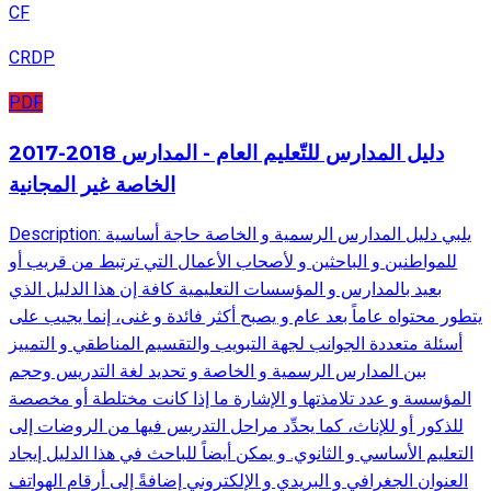
CF
CRDP
PDF
2017-2018 دليل المدارس للتّعليم العام - المدارس
الخاصة غير المجانية
Description: يلبي دليل المدارس الرسمية و الخاصة حاجة أساسية
للمواطنين و الباحثين و لأصحاب الأعمال التي ترتبط من قريب أو
بعيد بالمدارس و المؤسسات التعليمية كافة إن هذا الدليل الذي
يتطور محتواه عاماً بعد عام و يصبح أكثر فائدة و غنى، إنما يجيب على
أسئلة متعددة الجوانب لجهة التبويب والتقسيم المناطقي و التمييز
بين المدارس الرسمية و الخاصة و تحديد لغة التدريس وحجم
المؤسسة و عدد تلامذتها و الإشارة ما إذا كانت مختلطة أو مخصصة
للذكور أو للإناث، كما يحدِّد مراحل التدريس فيها من الروضات إلى
التعليم الأساسي و الثانوي. و يمكن أيضاً للباحث في هذا الدليل إيجاد
العنوان الجغرافي و البريدي و الإلكتروني إضافةً إلى أرقام الهواتف