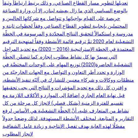
تعديلها لتطوير مسار القطاع الصناعي، و ذلك يرتبط إرتباطاً وثيقاً
بالوضع السياسي الذي ما زال يعيشه لبنان، إلا أن وزارة الصناعة
حريصة على القيام بواجباتها و تتواصل مع شركائها الحاليين و
المحتملين بإيجابية لتطوير القطاع الصناعي وفقاً لخطوات ثابتة و
مدروسة و استكمالاً لتحقيق النتائج المحدّدة و المرسومة في الخطّة
التشغيلية لعام 2020 تمَّ ترقيم قائمة الأنشطة وفقاً لمنهجية الترقيم
المعتمدة في الخطة الإستراتيجية (2016 – 2020) مع تحديد المراحل
التي سيمرّ بها كل نشاط مطلوب إنجازه. كما تتضمَّن الخطَّة
التشغيلية الحاضرة(2020) توزيع المهام على الوحدات المختصَّة في
الوزارة و تحدد أطر التعاون و التواصل مع الجهات الخارجيّة من
منظمّات ووكالات و شركاء معنيين للتشارك في آليّة تنفيذ الأنشطة،
و إقترن كل ذلك مع تحديد المؤشرات و النتائج التي يجب تحقيقها
قبل نهاية العام الجاري إضافةً إلى الموارد و الأكلاف اللازمة مع
تقسيم للفترة الزمنية (بشكل فصلي) لإنجاز كل مرحلة من كل
نشاط من المتعارف عليه، أنَّ الخطَّة التشغيلية هي الأساس لرفع
التقارير و المتابعة، لمختلف الأنشطة المستهدفة، لذلك وضعنا جدولاً
مفصّلًا لهذه الغاية بهدف تفعيل الإنتاجية و زيادة عامل الشفافية
لإنجاز المطلوب