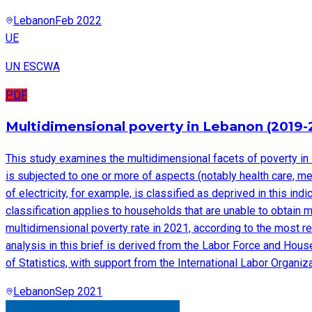
Lebanon
Feb 2022
UE
UN ESCWA
PDF
Multidimensional poverty in Lebanon (2019-
This study examines the multidimensional facets of poverty in 
is subjected to one or more of aspects (notably health care, m
of electricity, for example, is classified as deprived in this in
classification applies to households that are unable to obtain m
multidimensional poverty rate in 2021, according to the most re
analysis in this brief is derived from the Labor Force and Hou
of Statistics, with support from the International Labor Organiz
Lebanon
Sep 2021