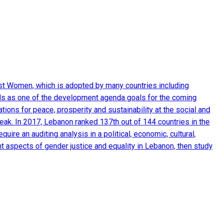
inst Women, which is adopted by many countries including
ls as one of the development agenda goals for the coming
tions for peace, prosperity and sustainability at the social and
leak. In 2017, Lebanon ranked 137th out of 144 countries in the
re an auditing analysis in a political, economic, cultural,
nt aspects of gender justice and equality in Lebanon, then study