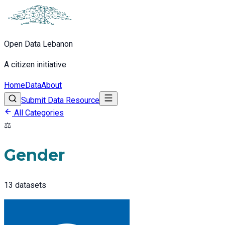
Open Data Lebanon
A citizen initiative
Home
Data
About
Submit Data Resource
All Categories
⚖️
Gender
13
datasets