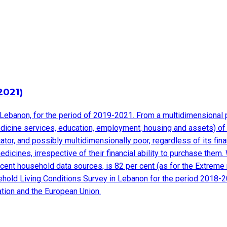
2021)
Lebanon, for the period of 2019-2021. From a multidimensional po
edicine services, education, employment, housing and assets) of d
dicator, and possibly multidimensionally poor, regardless of its fi
edicines, irrespective of their financial ability to purchase the
cent household data sources, is 82 per cent (as for the Extreme 
sehold Living Conditions Survey in Lebanon for the period 2018-
ation and the European Union.