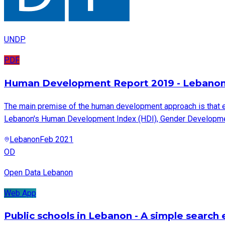
UNDP
PDF
Human Development Report 2019 - Lebano
The main premise of the human development approach is that e
Lebanon's Human Development Index (HDI), Gender Development 
Lebanon
Feb 2021
OD
Open Data Lebanon
Web App
Public schools in Lebanon - A simple search