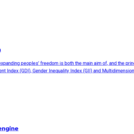
n
xpanding peoples’ freedom is both the main aim of, and the pri
Index (GDI), Gender Inequality Index (GII) and Multidimension
 engine